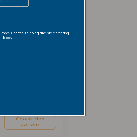
nd more. Get free shipping and start creating
today!
Chamomile and
Honey Soy Candle
Prix
À partir de $19.99
habituel
USD
Choisir des
options