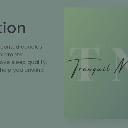
tion
 scented candles
 promote
ove sleep quality.
help you unwind