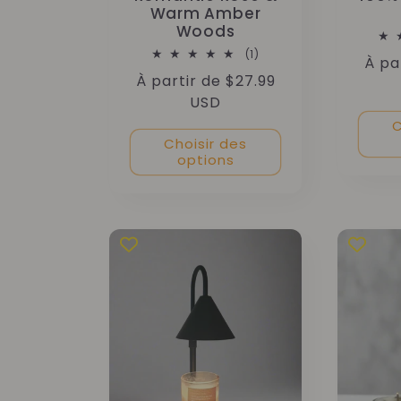
Warm Amber
Woods
1
(1)
Prix
À pa
total
Prix
À partir de $27.99
des
habit
critiques
habituel
USD
C
Choisir des
options