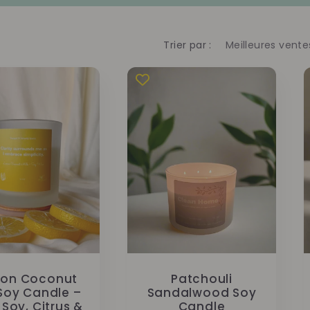
Trier par :
on Coconut
Patchouli
 Soy Candle –
Sandalwood Soy
Soy, Citrus &
Candle