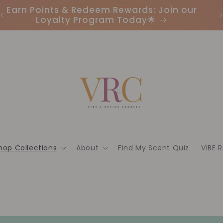
Earn Points & Redeem Rewards: Join our
I
Loyalty Program Today🌟
hop Collections
About
Find My Scent Quiz
VIBE 