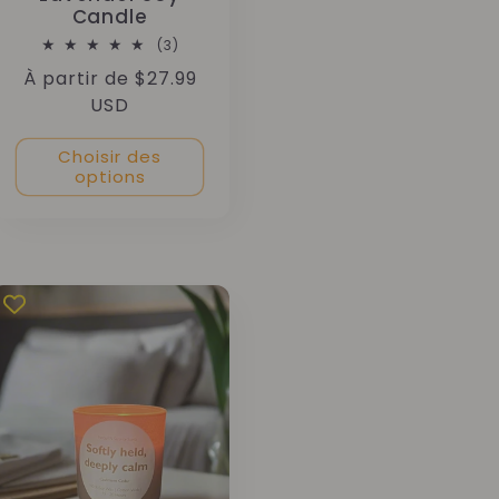
Candle
3
(3)
total
Prix
À partir de $27.99
des
critiques
habituel
USD
Choisir des
options