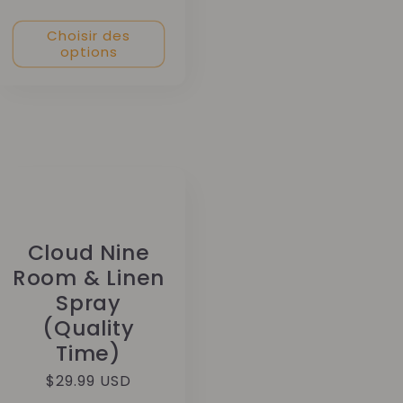
Choisir des
options
Cloud Nine
Room & Linen
Spray
(Quality
Time)
Prix
$29.99 USD
habituel