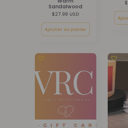
Warm
P
$
Sandalwood
h
Prix
$27.99 USD
Ajou
habituel
Ajouter au panier