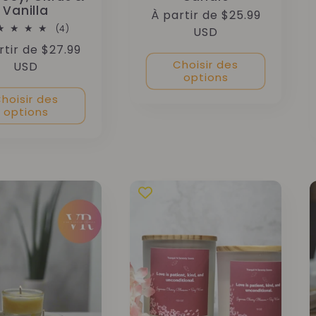
Vanilla
Prix
À partir de $25.99
4
(4)
habituel
USD
total
rtir de $27.99
des
critiques
Choisir des
uel
USD
options
hoisir des
options