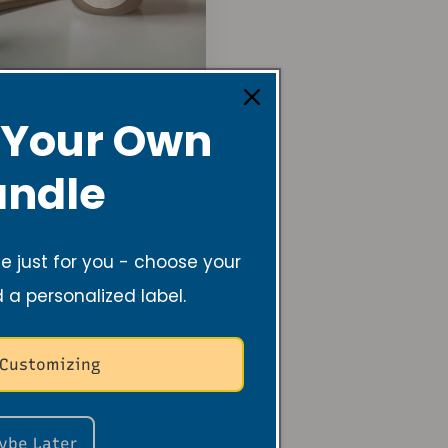
Cashmere &
 Your Own
Cedar Mini Soy
Candle – Vanilla &
Cedarwood
ndle
Prix
$15.99 USD
habituel
Ajouter au panier
 just for you - choose your
d a personalized label.
 Customizing
ybe Later