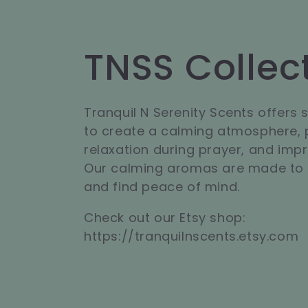
C
TNSS Collec
o
Tranquil N Serenity Scents offers
to create a calming atmosphere,
l
relaxation during prayer, and impr
Our calming aromas are made to 
l
and find peace of mind.
Check out our Etsy shop:
e
https://tranquilnscents.etsy.com
c