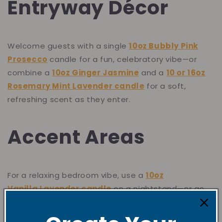
Entryway Décor
Welcome guests with a single
10oz Bubbly Pink
Prosecco
candle for a fun, celebratory vibe—or
combine a
10oz Ginger Jasmine
and a
10 or 16oz
Rosemary Mint Lavender candle
for a soft,
refreshing scent as they enter.
Accent Areas
For a relaxing bedroom vibe, use a
10oz
Vanilla Lavender candle
on a nightstand—or go
bolder with a
16oz Patchouli Sandalwood candle
to fill the room with warm, grounding energy.