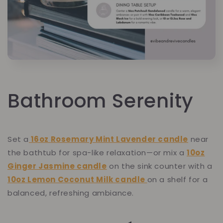
Bathroom Serenity
Set a
16oz
Rosemary Mint Lavender
candle
near
the bathtub for spa-like relaxation—or mix a
10oz
Ginger Jasmine
candle
on the sink counter with a
10oz Lemon Coconut Milk candle
on a shelf for a
balanced, refreshing ambiance.