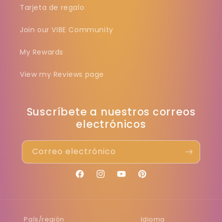
Tarjeta de regalo
Join our VIBE Community
My Rewards
View my Reviews page
Suscríbete a nuestros correos
electrónicos
Correo electrónico
Facebook
Instagram
YouTube
Pinterest
País/región
Idioma