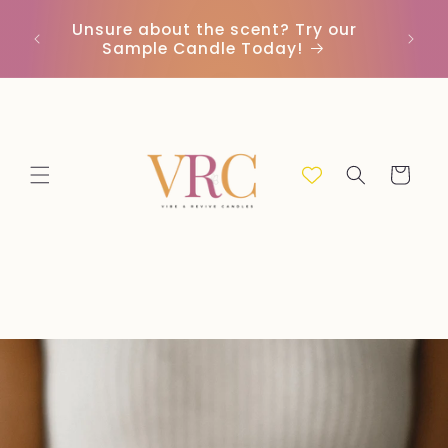
Ir
directamente
Unsure about the scent? Try our
Envío 
al contenido
Sample Candle Today!
Carrito