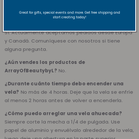
recibirá ofertas especiales y actualizaciones de la
tienda.
vibeandrevivecandles.com
Great for gifts, special events and more. Get free shipping and
start creating today!
¿Aceptan pedidos internacionales?
Sí. Actualmente aceptamos pedidos desde Europa
y Canadá. Comuníquese con nosotros si tiene
alguna pregunta.
¿Aún vendes los productos de
ArrayOfBeautybyL?
No.
¿Durante cuánto tiempo debo encender una
vela?
No más de 4 horas. Deje que la vela se enfríe
al menos 2 horas antes de volver a encenderla.
¿Cómo puedo arreglar una vela ahuecada?
Siempre corte la mecha a 1/4 de pulgada. Use
papel de aluminio y envuélvalo alrededor de la vela,
luego deje una abertura en la parte superior.