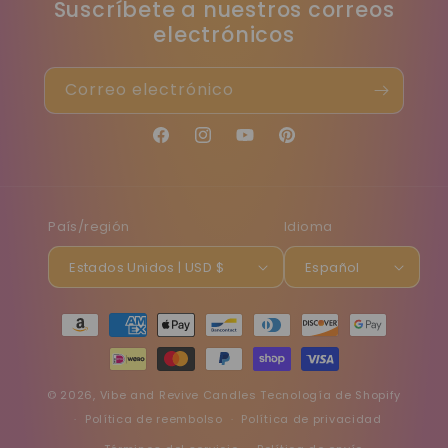
Suscríbete a nuestros correos
electrónicos
Correo electrónico
Facebook
Instagram
YouTube
Pinterest
País/región
Idioma
Estados Unidos | USD $
Español
Formas
de
pago
© 2026,
Vibe and Revive Candles
Tecnología de Shopify
Política de reembolso
Política de privacidad