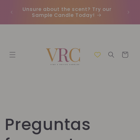
Ir
directamente
Unsure about the scent? Try our
Envío 
al contenido
Sample Candle Today!
Carrito
Preguntas