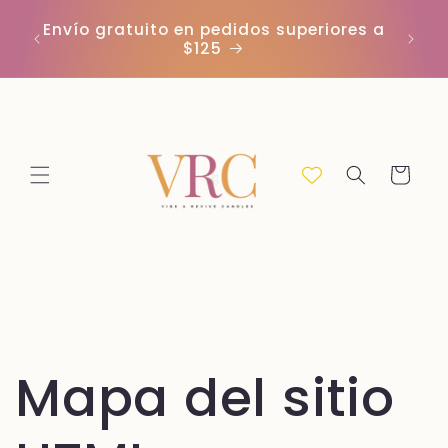
Ir
In
directamente
r
Envío gratuito en pedidos superiores a
(C
al contenido
$125
Carrito
Mapa del sitio