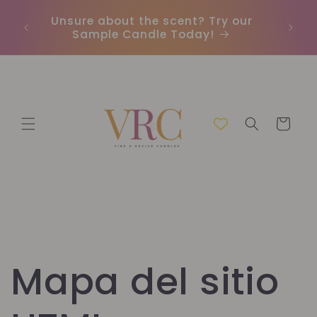
Ir
directamente
Unsure about the scent? Try our
Envío 
al contenido
Sample Candle Today!
Carrito
Mapa del sitio