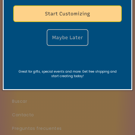
primer pedido!
Start Customizing
Únase a nuestra lista de correo electrónico
para obtener ofertas exclusivas, ubicaciones
Maybe Later
emergentes, lanzamientos limitados y más.
Correo electrónico
Great for gifts, special events and more. Get free shipping and
start creating today!
Enlaces rápidos
Buscar
Contacto
Preguntas frecuentes