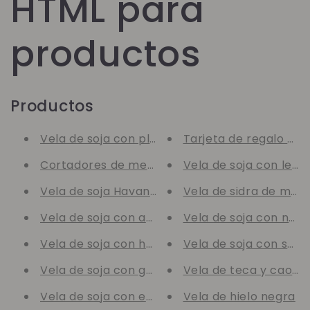
HTML para
productos
Productos
Vela de soja con plumeria
Tarjeta de regalo Vib
Cortadores de mechas
Vela de soja con lec
Vela de soja Havana Nights
Vela de sidra de man
Vela de soja con aroma a rosa y ládano
Vela de soja con nue
Vela de soja con hechizo de amor
Vela de soja con sab
Vela de soja con guisante de olor
Vela de teca y caoba
Vela de soja con eucalipto y menta verde de
Vela de hielo negra