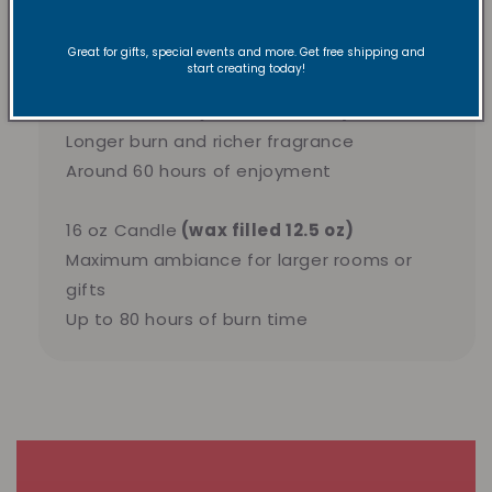
Perfect for trying new scents
Approximately 40 hours of burn time
Great for gifts, special events and more. Get free shipping and
start creating today!
13.5 oz Candle
(wax filled 10oz)
Longer burn and richer fragrance
Around 60 hours of enjoyment
16 oz Candle
(wax filled 12.5 oz)
Maximum ambiance for larger rooms or
gifts
Up to 80 hours of burn time