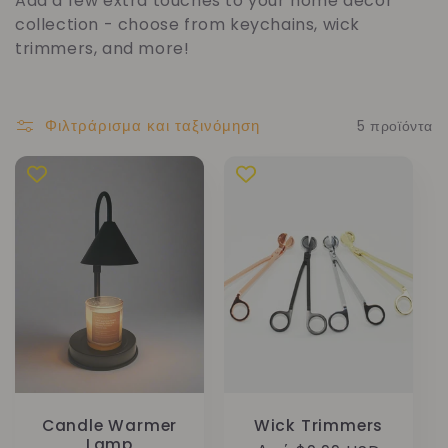
Add a few extra touches to your home décor
λ
collection - choose from keychains, wick
trimmers, and more!
λ
ο
Φιλτράρισμα και ταξινόμηση
5 προϊόντα
γ
ή
:
Candle Warmer
Wick Trimmers
Lamp